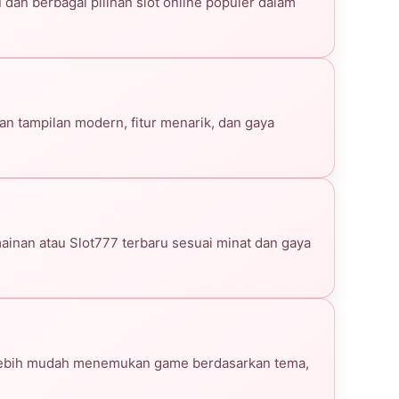
dan berbagai pilihan slot online populer dalam
n tampilan modern, fitur menarik, dan gaya
nan atau Slot777 terbaru sesuai minat dan gaya
n lebih mudah menemukan game berdasarkan tema,