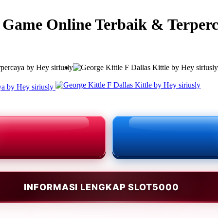
 Game Online Terbaik & Terper
INFORMASI LENGKAP SLOT5000