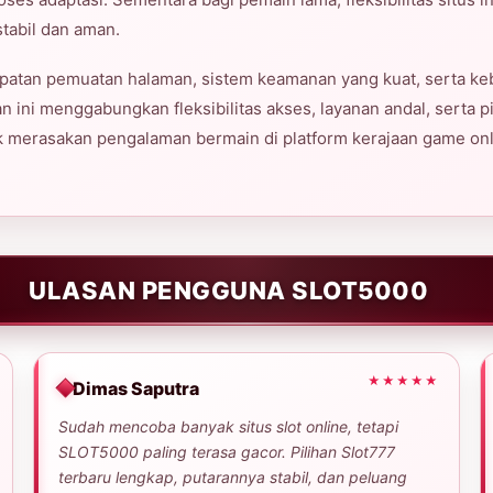
tabil dan aman.
atan pemuatan halaman, sistem keamanan yang kuat, serta keb
an ini menggabungkan fleksibilitas akses, layanan andal, serta p
k merasakan pengalaman bermain di platform kerajaan game onli
ULASAN PENGGUNA SLOT5000
Dimas Saputra
Sudah mencoba banyak situs slot online, tetapi
SLOT5000 paling terasa gacor. Pilihan Slot777
terbaru lengkap, putarannya stabil, dan peluang