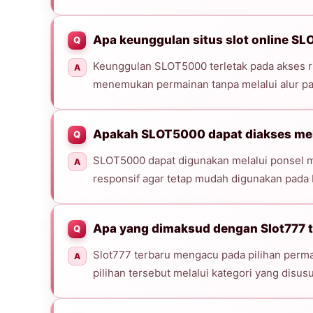
Apa keunggulan situs slot online S
Keunggulan SLOT5000 terletak pada akses rin
menemukan permainan tanpa melalui alur pa
Apakah SLOT5000 dapat diakses mel
SLOT5000 dapat digunakan melalui ponsel m
responsif agar tetap mudah digunakan pada 
Apa yang dimaksud dengan Slot777 
Slot777 terbaru mengacu pada pilihan perm
pilihan tersebut melalui kategori yang disusu