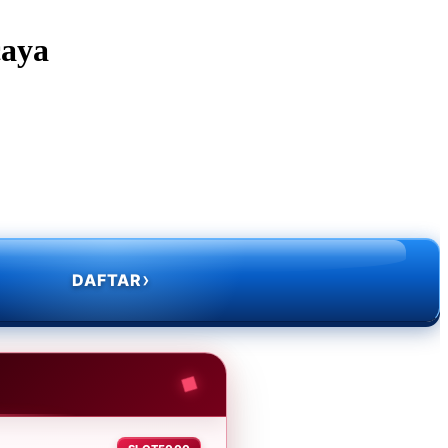
caya
DAFTAR