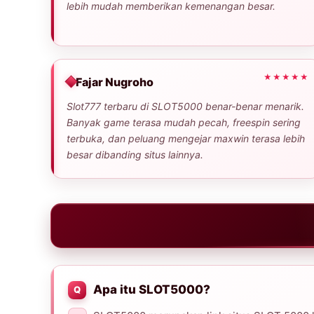
lebih mudah memberikan kemenangan besar.
Fajar Nugroho
Slot777 terbaru di SLOT5000 benar-benar menarik.
Banyak game terasa mudah pecah, freespin sering
terbuka, dan peluang mengejar maxwin terasa lebih
besar dibanding situs lainnya.
Apa itu SLOT5000?